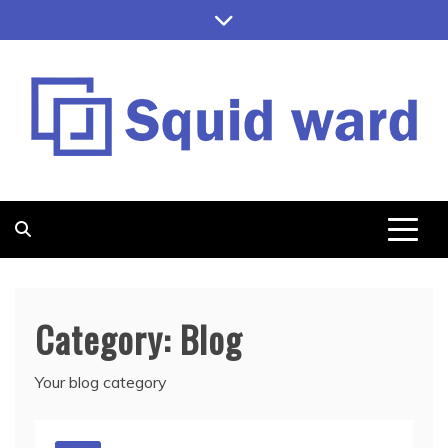
Skip
to
content
SQUID WARD
Category:
Blog
Your blog category