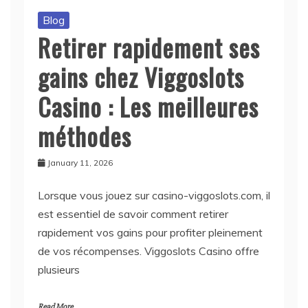
Blog
Retirer rapidement ses
gains chez Viggoslots
Casino : Les meilleures
méthodes
January 11, 2026
Lorsque vous jouez sur casino-viggoslots.com, il
est essentiel de savoir comment retirer
rapidement vos gains pour profiter pleinement
de vos récompenses. Viggoslots Casino offre
plusieurs
Read More