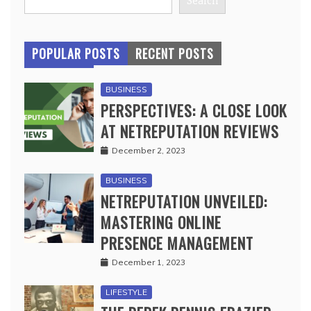
Search
POPULAR POSTS
RECENT POSTS
BUSINESS
PERSPECTIVES: A CLOSE LOOK
AT NETREPUTATION REVIEWS
December 2, 2023
BUSINESS
NETREPUTATION UNVEILED:
MASTERING ONLINE
PRESENCE MANAGEMENT
December 1, 2023
LIFESTYLE