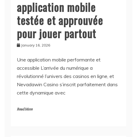
application mobile
testée et approuvée
pour jouer partout
January 16, 2026
Une application mobile performante et
accessible L’arrivée du numérique a
révolutionné l’univers des casinos en ligne, et
Nevadawin Casino s’inscrit parfaitement dans
cette dynamique avec
Read More