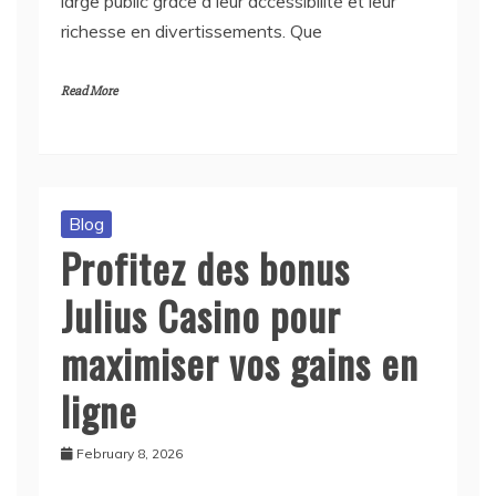
large public grâce à leur accessibilité et leur
richesse en divertissements. Que
Read More
Blog
Profitez des bonus
Julius Casino pour
maximiser vos gains en
ligne
February 8, 2026