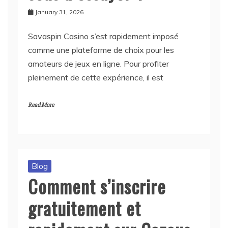
January 31, 2026
Savaspin Casino s’est rapidement imposé
comme une plateforme de choix pour les
amateurs de jeux en ligne. Pour profiter
pleinement de cette expérience, il est
Read More
Blog
Comment s’inscrire
gratuitement et