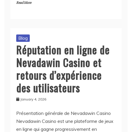
Read More
Blog
Réputation en ligne de
Nevadawin Casino et
retours d’expérience
des utilisateurs
January 4, 2026
Présentation générale de Nevadawin Casino
Nevadawin Casino est une plateforme de jeux
en ligne qui gagne progressivement en