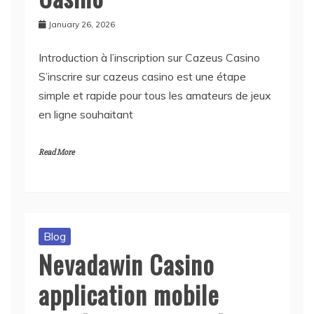
January 26, 2026
Introduction à l’inscription sur Cazeus Casino
S’inscrire sur cazeus casino est une étape
simple et rapide pour tous les amateurs de jeux
en ligne souhaitant
Read More
Blog
Nevadawin Casino
application mobile