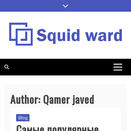
Skip
to
content
SQUID WARD
Author:
Qamer javed
Blog
Самые популярные