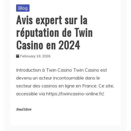
Blog
Avis expert sur la
réputation de Twin
Casino en 2024
February 18, 2026
Introduction à Twin Casino Twin Casino est
devenu un acteur incontournable dans le
secteur des casinos en ligne en France. Ce site,
accessible via https://twincasino-online.fr/,
Read More