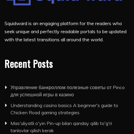
Squidward is an engaging platform for the readers who
seek unique and perfectly readable portals to be updated
with the latest transitions all around the world.
Recent Posts
Управление банкроллом полезные советы от Pinco
для успешной игры в казино
Understanding casino basics A beginner's guide to
Chicken Road gaming strategies
Mas'uliyatli o'yin Pin-up bilan qanday qilib to'g'ri
tanlovlar qilish kerak