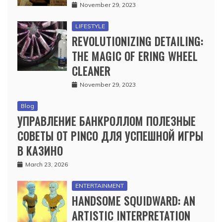
November 29, 2023
LIFESTYLE
REVOLUTIONIZING DETAILING:
THE MAGIC OF ERING WHEEL
CLEANER
November 29, 2023
Blog
УПРАВЛЕНИЕ БАНКРОЛЛОМ ПОЛЕЗНЫЕ
СОВЕТЫ ОТ PINCO ДЛЯ УСПЕШНОЙ ИГРЫ
В КАЗИНО
March 23, 2026
ENTERTAINMENT
HANDSOME SQUIDWARD: AN
ARTISTIC INTERPRETATION