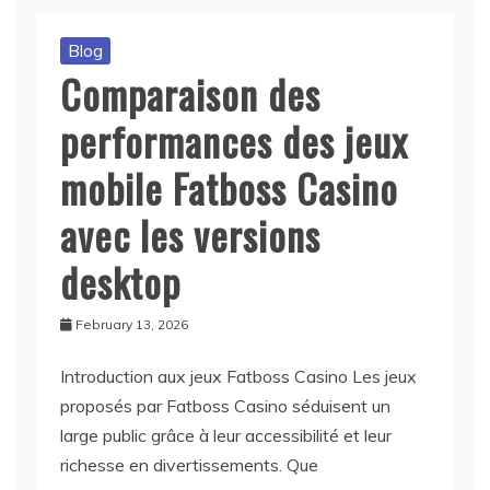
Blog
Comparaison des
performances des jeux
mobile Fatboss Casino
avec les versions
desktop
February 13, 2026
Introduction aux jeux Fatboss Casino Les jeux
proposés par Fatboss Casino séduisent un
large public grâce à leur accessibilité et leur
richesse en divertissements. Que