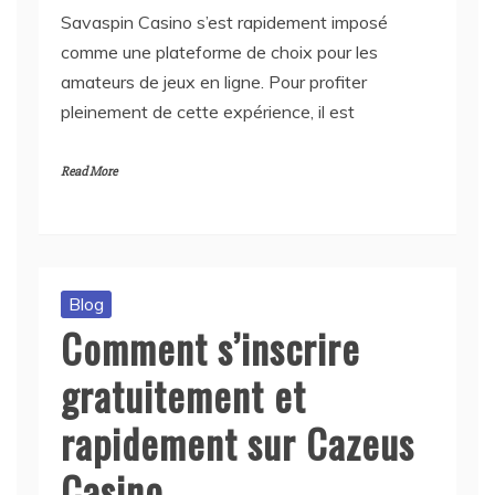
Savaspin Casino s’est rapidement imposé
comme une plateforme de choix pour les
amateurs de jeux en ligne. Pour profiter
pleinement de cette expérience, il est
Read More
Blog
Comment s’inscrire
gratuitement et
rapidement sur Cazeus
Casino