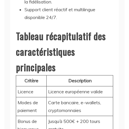
la fidélisation.
Support client réactif et multilingue
disponible 24/7.
Tableau récapitulatif des
caractéristiques
principales
Critère
Description
Licence
Licence européenne valide
Modes de
Carte bancaire, e-wallets,
paiement
cryptomonnaies
Bonus de
Jusqu’à 500€ + 200 tours