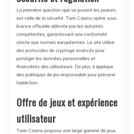
La première question que se posent les joueurs
est celle de la sécurité. Twin Casino opère sous
licence officielle délivrée par les autorités
compétentes, garantissant une conformité
stricte aux normes européennes. Le site utilise
des protocoles de cryptage avancés pour
protéger les données personnelles et
financières des utilisateurs. De plus, il applique
des politiques de jeu responsable pour prévenir
l’addiction.
Offre de jeux et expérience
utilisateur
Twin Casino propose une large gamme de jeux,