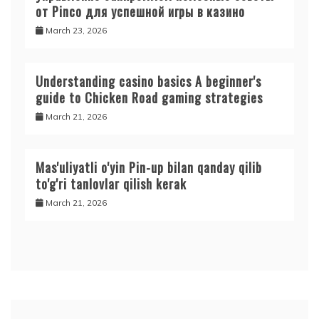
от Pinco для успешной игры в казино
March 23, 2026
Understanding casino basics A beginner's
guide to Chicken Road gaming strategies
March 21, 2026
Mas'uliyatli o'yin Pin-up bilan qanday qilib
to'g'ri tanlovlar qilish kerak
March 21, 2026