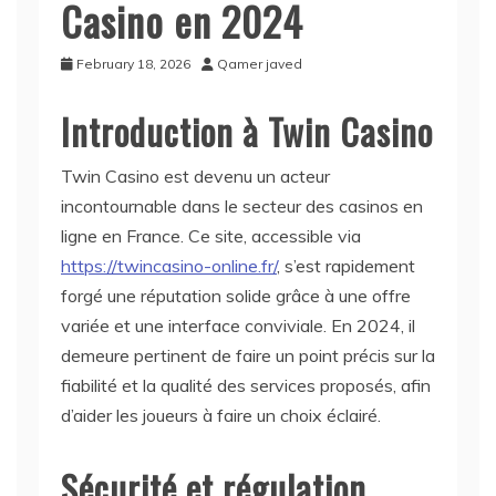
Casino en 2024
February 18, 2026
Qamer javed
Introduction à Twin Casino
Twin Casino est devenu un acteur
incontournable dans le secteur des casinos en
ligne en France. Ce site, accessible via
https://twincasino-online.fr/
, s’est rapidement
forgé une réputation solide grâce à une offre
variée et une interface conviviale. En 2024, il
demeure pertinent de faire un point précis sur la
fiabilité et la qualité des services proposés, afin
d’aider les joueurs à faire un choix éclairé.
Sécurité et régulation