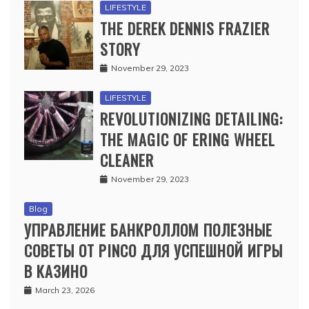
LIFESTYLE
THE DEREK DENNIS FRAZIER
STORY
November 29, 2023
LIFESTYLE
REVOLUTIONIZING DETAILING:
THE MAGIC OF ERING WHEEL
CLEANER
November 29, 2023
Blog
УПРАВЛЕНИЕ БАНКРОЛЛОМ ПОЛЕЗНЫЕ
СОВЕТЫ ОТ PINCO ДЛЯ УСПЕШНОЙ ИГРЫ
В КАЗИНО
March 23, 2026