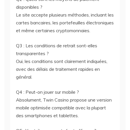
disponibles ?
Le site accepte plusieurs méthodes, incluant les
cartes bancaires, les portefeuilles électroniques
et même certaines cryptomonnaies.
Q3 : Les conditions de retrait sont-elles
transparentes ?
Oui, les conditions sont clairement indiquées,
avec des délais de traitement rapides en
général.
Q4 : Peut-on jouer sur mobile ?
Absolument, Twin Casino propose une version
mobile optimisée compatible avec la plupart
des smartphones et tablettes.