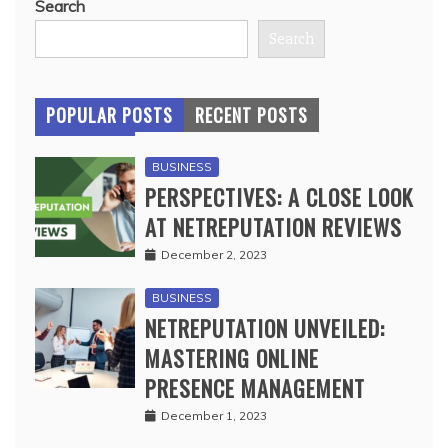
Search
Search
POPULAR POSTS
RECENT POSTS
BUSINESS
PERSPECTIVES: A CLOSE LOOK
AT NETREPUTATION REVIEWS
December 2, 2023
BUSINESS
NETREPUTATION UNVEILED:
MASTERING ONLINE
PRESENCE MANAGEMENT
December 1, 2023