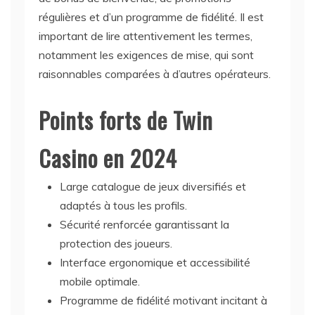
régulières et d’un programme de fidélité. Il est
important de lire attentivement les termes,
notamment les exigences de mise, qui sont
raisonnables comparées à d’autres opérateurs.
Points forts de Twin
Casino en 2024
Large catalogue de jeux diversifiés et
adaptés à tous les profils.
Sécurité renforcée garantissant la
protection des joueurs.
Interface ergonomique et accessibilité
mobile optimale.
Programme de fidélité motivant incitant à