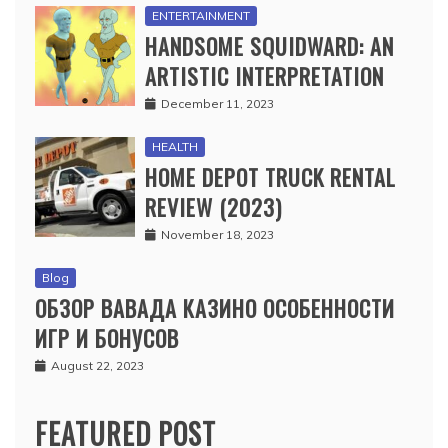
ENTERTAINMENT
HANDSOME SQUIDWARD: AN
ARTISTIC INTERPRETATION
December 11, 2023
HEALTH
HOME DEPOT TRUCK RENTAL
REVIEW (2023)
November 18, 2023
Blog
ОБЗОР ВАВАДА КАЗИНО ОСОБЕННОСТИ
ИГР И БОНУСОВ
August 22, 2023
FEATURED POST