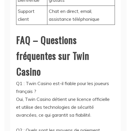
bienvenue
gratuits
Support
Chat en direct, email,
client
assistance téléphonique
FAQ – Questions
fréquentes sur Twin
Casino
Q1 : Twin Casino est-il fiable pour les joueurs
français ?
Oui, Twin Casino détient une licence officielle
et utilise des technologies de sécurité
avancées, ce qui garantit sa fiabilité.
Q2 : Quels sont les moyens de paiement