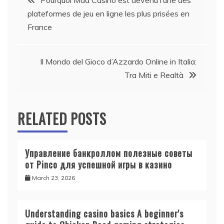
Pourquoi Mad Casino est devenu l’une des
plateformes de jeu en ligne les plus prisées en
navigation
France
Il Mondo del Gioco d’Azzardo Online in Italia:
Tra Miti e Realtà
RELATED POSTS
Управление банкроллом полезные советы
от Pinco для успешной игры в казино
March 23, 2026
Understanding casino basics A beginner's