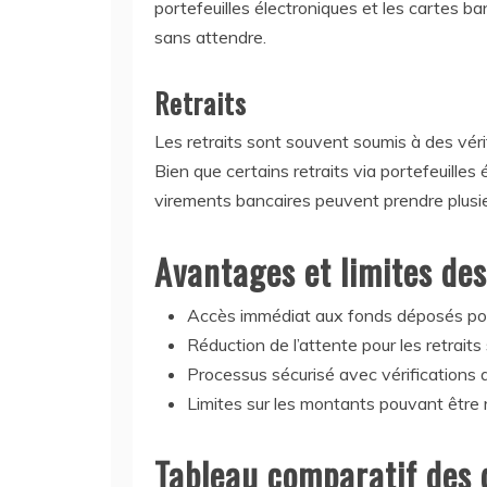
portefeuilles électroniques et les cartes 
sans attendre.
Retraits
Les retraits sont souvent soumis à des vérifi
Bien que certains retraits via portefeuilles
virements bancaires peuvent prendre plusie
Avantages et limites de
Accès immédiat aux fonds déposés pou
Réduction de l’attente pour les retrait
Processus sécurisé avec vérifications a
Limites sur les montants pouvant être 
Tableau comparatif des 