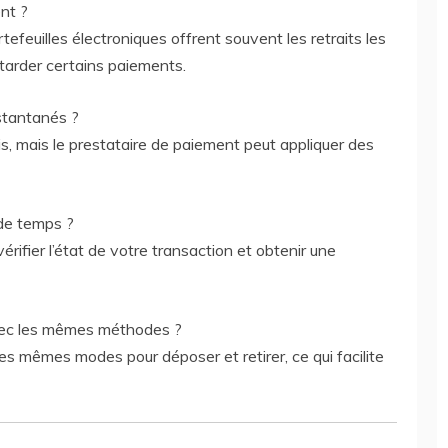
nt ?
efeuilles électroniques offrent souvent les retraits les
etarder certains paiements.
nstantanés ?
s, mais le prestataire de paiement peut appliquer des
 de temps ?
érifier l’état de votre transaction et obtenir une
 avec les mêmes méthodes ?
les mêmes modes pour déposer et retirer, ce qui facilite