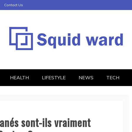
Contact Us
HEALTH
LIFESTYLE
NEWS
TECH
anés sont-ils vraiment