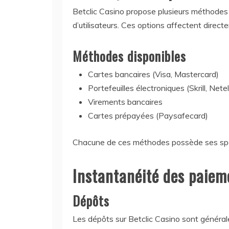
Betclic Casino propose plusieurs méthodes 
d’utilisateurs. Ces options affectent direct
Méthodes disponibles
Cartes bancaires (Visa, Mastercard)
Portefeuilles électroniques (Skrill, Netel
Virements bancaires
Cartes prépayées (Paysafecard)
Chacune de ces méthodes possède ses spéci
Instantanéité des paieme
Dépôts
Les dépôts sur Betclic Casino sont général