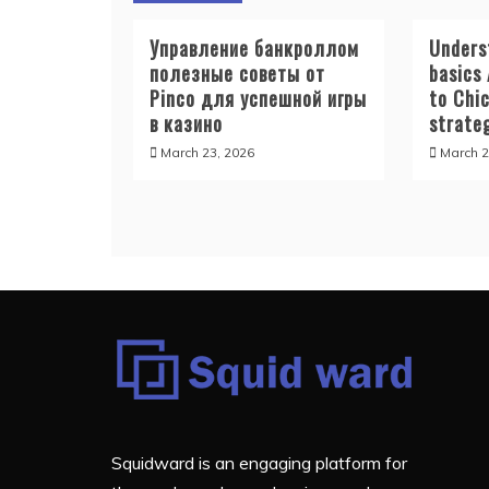
Управление банкроллом
Unders
полезные советы от
basics 
Pinco для успешной игры
to Chi
в казино
strate
March 23, 2026
March 2
Squidward is an engaging platform for