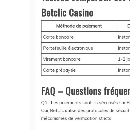
Betclic Casino
Méthode de paiement
D
Carte bancaire
Insta
Portefeuille électronique
Insta
Virement bancaire
1-2 j
Carte prépayée
Insta
FAQ – Questions fréque
Q1 : Les paiements sont-ils sécurisés sur B
Oui, Betclic utilise des protocoles de sécur
mécanismes de vérification stricts.