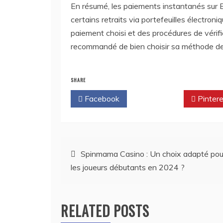
En résumé, les paiements instantanés sur Be
certains retraits via portefeuilles électron
paiement choisi et des procédures de vérifi
recommandé de bien choisir sa méthode de
SHARE
Facebook
Twitter
Pintere
Post
Spinmama Casino : Un choix adapté pou
les joueurs débutants en 2024 ?
navigation
RELATED POSTS