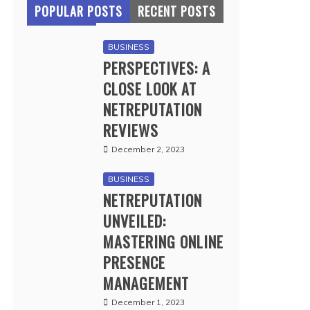
POPULAR POSTS
RECENT POSTS
BUSINESS
PERSPECTIVES: A
CLOSE LOOK AT
NETREPUTATION
REVIEWS
December 2, 2023
BUSINESS
NETREPUTATION
UNVEILED:
MASTERING ONLINE
PRESENCE
MANAGEMENT
December 1, 2023