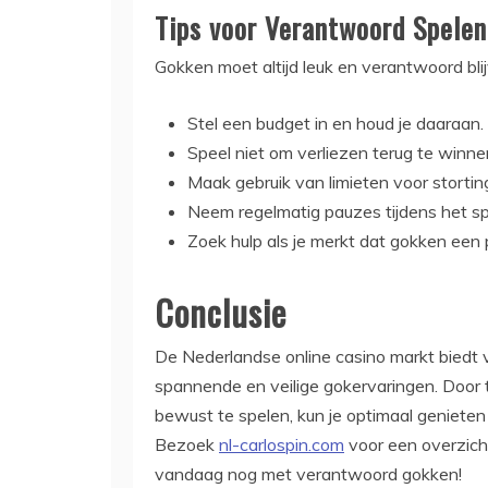
Tips voor Verantwoord Spelen
Gokken moet altijd leuk en verantwoord blij
Stel een budget in en houd je daaraan.
Speel niet om verliezen terug te winne
Maak gebruik van limieten voor storting
Neem regelmatig pauzes tijdens het sp
Zoek hulp als je merkt dat gokken een
Conclusie
De Nederlandse online casino markt biedt v
spannende en veilige gokervaringen. Door
bewust te spelen, kun je optimaal genieten
Bezoek
nl-carlospin.com
voor een overzicht
vandaag nog met verantwoord gokken!