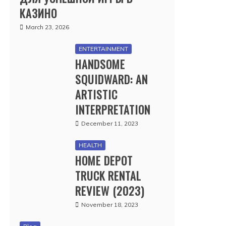
КАЗИНО
March 23, 2026
ENTERTAINMENT
HANDSOME
SQUIDWARD: AN
ARTISTIC
INTERPRETATION
December 11, 2023
HEALTH
HOME DEPOT
TRUCK RENTAL
REVIEW (2023)
November 18, 2023