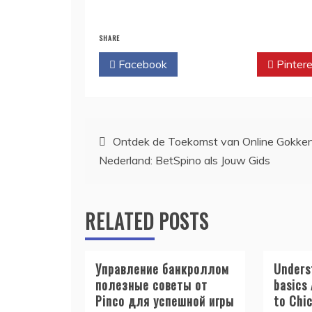
SHARE
Facebook
Twitter
Pintere
Post
Ontdek de Toekomst van Online Gokken
Nederland: BetSpino als Jouw Gids
navigation
RELATED POSTS
Управление банкроллом
Unders
полезные советы от
basics 
Pinco для успешной игры
to Chi