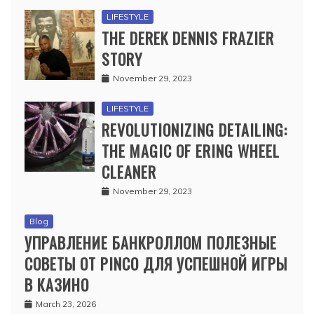
LIFESTYLE
THE DEREK DENNIS FRAZIER
STORY
November 29, 2023
LIFESTYLE
REVOLUTIONIZING DETAILING:
THE MAGIC OF ERING WHEEL
CLEANER
November 29, 2023
Blog
УПРАВЛЕНИЕ БАНКРОЛЛОМ ПОЛЕЗНЫЕ
СОВЕТЫ ОТ PINCO ДЛЯ УСПЕШНОЙ ИГРЫ
В КАЗИНО
March 23, 2026