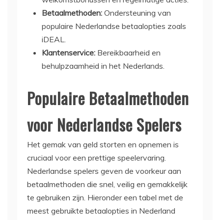
Betaalmethoden:
Ondersteuning van
populaire Nederlandse betaalopties zoals
iDEAL.
Klantenservice:
Bereikbaarheid en
behulpzaamheid in het Nederlands.
Populaire Betaalmethoden
voor Nederlandse Spelers
Het gemak van geld storten en opnemen is
cruciaal voor een prettige speelervaring.
Nederlandse spelers geven de voorkeur aan
betaalmethoden die snel, veilig en gemakkelijk
te gebruiken zijn. Hieronder een tabel met de
meest gebruikte betaalopties in Nederland