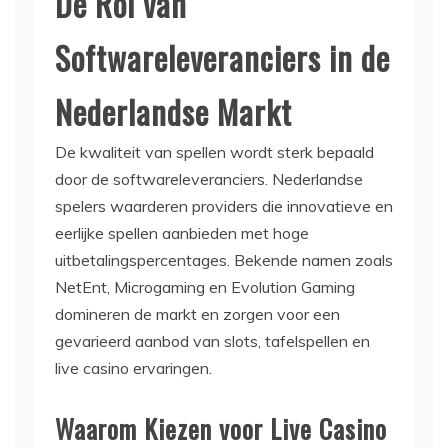
De Rol van
Softwareleveranciers in de
Nederlandse Markt
De kwaliteit van spellen wordt sterk bepaald
door de softwareleveranciers. Nederlandse
spelers waarderen providers die innovatieve en
eerlijke spellen aanbieden met hoge
uitbetalingspercentages. Bekende namen zoals
NetEnt, Microgaming en Evolution Gaming
domineren de markt en zorgen voor een
gevarieerd aanbod van slots, tafelspellen en
live casino ervaringen.
Waarom Kiezen voor Live Casino