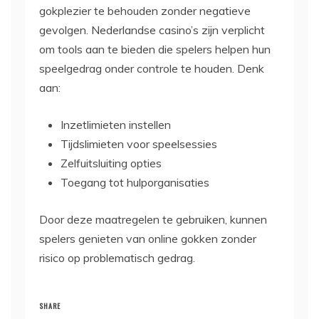
gokplezier te behouden zonder negatieve
gevolgen. Nederlandse casino’s zijn verplicht
om tools aan te bieden die spelers helpen hun
speelgedrag onder controle te houden. Denk
aan:
Inzetlimieten instellen
Tijdslimieten voor speelsessies
Zelfuitsluiting opties
Toegang tot hulporganisaties
Door deze maatregelen te gebruiken, kunnen
spelers genieten van online gokken zonder
risico op problematisch gedrag.
SHARE