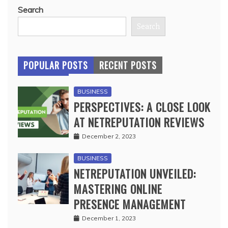
Search
Search
POPULAR POSTS
RECENT POSTS
BUSINESS
PERSPECTIVES: A CLOSE LOOK
AT NETREPUTATION REVIEWS
December 2, 2023
BUSINESS
NETREPUTATION UNVEILED:
MASTERING ONLINE
PRESENCE MANAGEMENT
December 1, 2023