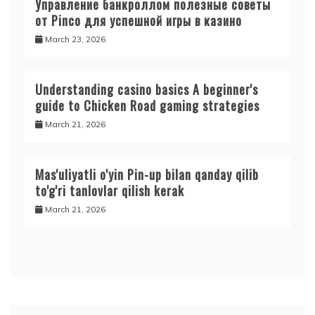
Управление банкроллом полезные советы
от Pinco для успешной игры в казино
March 23, 2026
Understanding casino basics A beginner's
guide to Chicken Road gaming strategies
March 21, 2026
Mas'uliyatli o'yin Pin-up bilan qanday qilib
to'g'ri tanlovlar qilish kerak
March 21, 2026