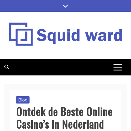
Skip
to
content
SQUID WARD
Blog
Ontdek de Beste Online
Casino’s in Nederland