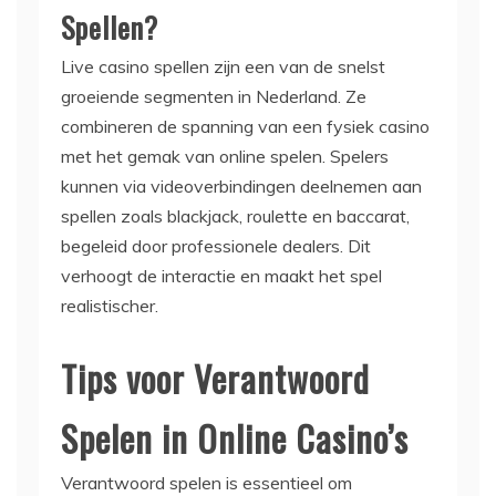
Spellen?
Live casino spellen zijn een van de snelst
groeiende segmenten in Nederland. Ze
combineren de spanning van een fysiek casino
met het gemak van online spelen. Spelers
kunnen via videoverbindingen deelnemen aan
spellen zoals blackjack, roulette en baccarat,
begeleid door professionele dealers. Dit
verhoogt de interactie en maakt het spel
realistischer.
Tips voor Verantwoord
Spelen in Online Casino’s
Verantwoord spelen is essentieel om