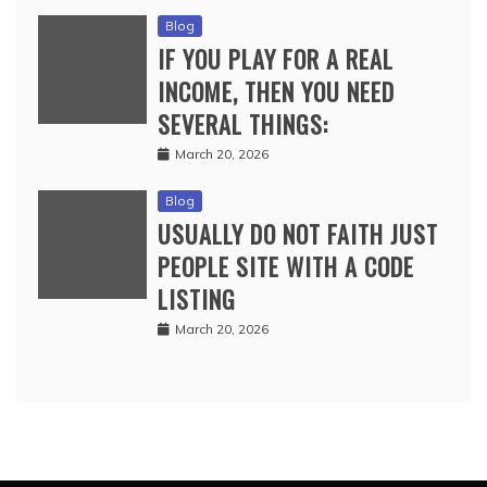
Blog
IF YOU PLAY FOR A REAL
INCOME, THEN YOU NEED
SEVERAL THINGS:
March 20, 2026
Blog
USUALLY DO NOT FAITH JUST
PEOPLE SITE WITH A CODE
LISTING
March 20, 2026