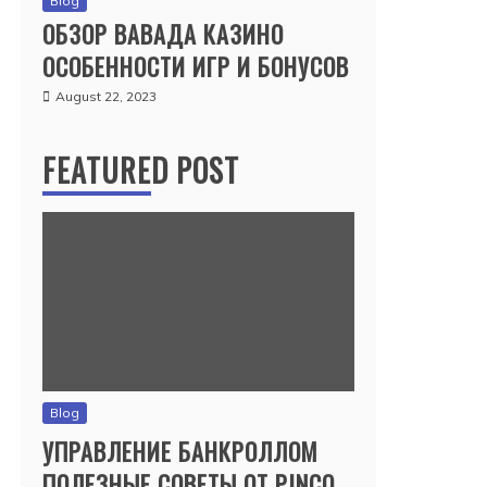
Blog
ОБЗОР ВАВАДА КАЗИНО
ОСОБЕННОСТИ ИГР И БОНУСОВ
August 22, 2023
FEATURED POST
Blog
УПРАВЛЕНИЕ БАНКРОЛЛОМ
ПОЛЕЗНЫЕ СОВЕТЫ ОТ PINCO