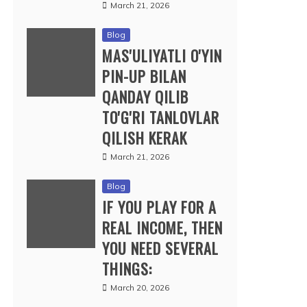
March 21, 2026
Blog
MAS'ULIYATLI O'YIN
PIN-UP BILAN
QANDAY QILIB
TO'G'RI TANLOVLAR
QILISH KERAK
March 21, 2026
Blog
IF YOU PLAY FOR A
REAL INCOME, THEN
YOU NEED SEVERAL
THINGS:
March 20, 2026