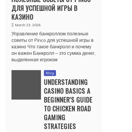
ДЛЯ УСПЕШНОЙ ИГРЫ В
КАЗИНО
March 23, 2026
Управление банкроллом полезные
советы от Pinco для успешной игры в
казино Что такое банкролл и почему
он важен Банкролл – это сумма денег,
выделенная игроком
Blog
UNDERSTANDING
CASINO BASICS A
BEGINNER'S GUIDE
TO CHICKEN ROAD
GAMING
STRATEGIES