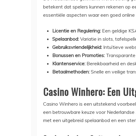
betekent dat spelers kunnen rekenen op eer
essentiële aspecten waar een goed online
Licentie en Regulering:
Een geldige KSA-
Spelaanbod:
Variatie in slots, tafelsp
Gebruiksvriendelijkheid:
Intuïtieve websi
Bonussen en Promoties:
Transparante 
Klantenservice:
Bereikbaarheid en desk
Betaalmethoden:
Snelle en veilige tra
Casino Winhero: Een Uit
Casino Winhero is een uitstekend voorbeel
een betrouwbare keuze voor Nederlandse s
met een uitgebreid spelaanbod en een ster