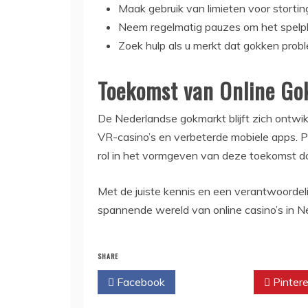
Maak gebruik van limieten voor stortin
Neem regelmatig pauzes om het spelpl
Zoek hulp als u merkt dat gokken prob
Toekomst van Online Go
De Nederlandse gokmarkt blijft zich ontwi
VR-casino’s en verbeterde mobiele apps. P
rol in het vormgeven van deze toekomst do
Met de juiste kennis en een verantwoordel
spannende wereld van online casino’s in N
SHARE
Facebook
Twitter
Pintere