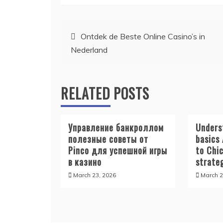
Post
Ontdek de Beste Online Casino’s in
Nederland
navigation
RELATED POSTS
Управление банкроллом
Unders
полезные советы от
basics 
Pinco для успешной игры
to Chi
в казино
strate
March 23, 2026
March 2