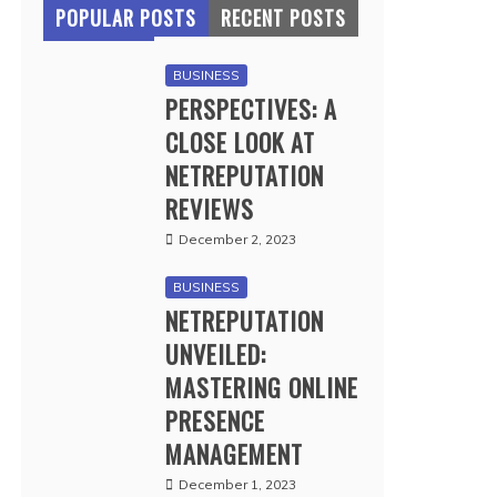
POPULAR POSTS
RECENT POSTS
BUSINESS
PERSPECTIVES: A
CLOSE LOOK AT
NETREPUTATION
REVIEWS
December 2, 2023
BUSINESS
NETREPUTATION
UNVEILED:
MASTERING ONLINE
PRESENCE
MANAGEMENT
December 1, 2023