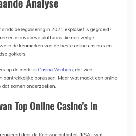
aande Analyse
sinds de legalisering in 2021 explosief is gegroeid?
re en innovatieve platforms die een veilige
n we in de kenmerken van de beste online casino’s en
dse gokkers.
rs op de markt is
Casino Winhero
, dat zich
n aantrekkelijke bonussen. Maar wat maakt een online
e dat samen onderzoeken.
an Top Online Casino’s in
eguleerd door de Kansspelautoriteit (KSA), wat