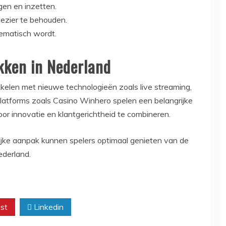
gen en inzetten.
ezier te behouden.
lematisch wordt.
kken in Nederland
kkelen met nieuwe technologieën zoals live streaming,
latforms zoals Casino Winhero spelen een belangrijke
or innovatie en klantgerichtheid te combineren.
ijke aanpak kunnen spelers optimaal genieten van de
ederland.
st
Linkedin