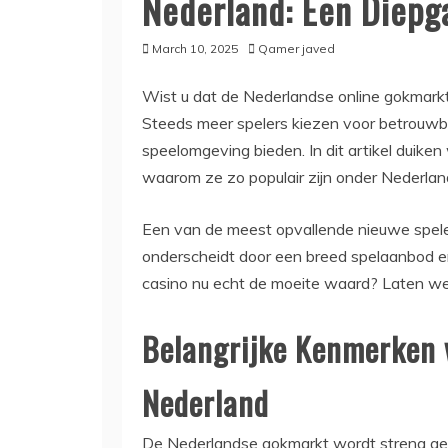
Nederland: Een Diepg
March 10, 2025
Qamer javed
Wist u dat de Nederlandse online gokmarkt 
Steeds meer spelers kiezen voor betrouwba
speelomgeving bieden. In dit artikel duike
waarom ze zo populair zijn onder Nederlan
Een van de meest opvallende nieuwe spele
onderscheidt door een breed spelaanbod e
casino nu echt de moeite waard? Laten w
Belangrijke Kenmerken v
Nederland
De Nederlandse gokmarkt wordt streng ger