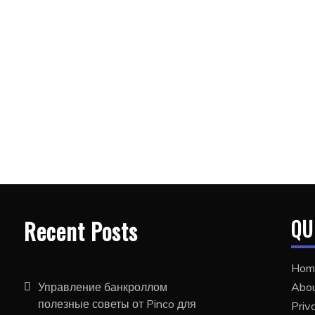
Recent Posts
QU
Hom
Управление банкроллом
Abou
полезные советы от Pinco для
Priv