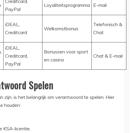
Creditcard,
n
Loyaliteitsprogramma
E-mail
PayPal
e
iDEAL,
Telefonisch &
Welkomstbonus
Creditcard
Chat
iDEAL,
,
Bonussen voor sport
Creditcard,
Chat & E-mail
en casino
PayPal
antwoord Spelen
zijn, is het belangrijk om verantwoord te spelen. Hier
 te houden:
e KSA-licentie.