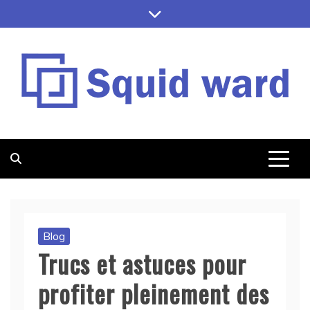
Skip
to
content
SQUID WARD
Blog
Trucs et astuces pour
profiter pleinement des