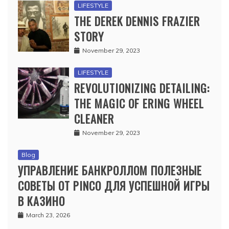
LIFESTYLE
THE DEREK DENNIS FRAZIER
STORY
November 29, 2023
LIFESTYLE
REVOLUTIONIZING DETAILING:
THE MAGIC OF ERING WHEEL
CLEANER
November 29, 2023
Blog
УПРАВЛЕНИЕ БАНКРОЛЛОМ ПОЛЕЗНЫЕ
СОВЕТЫ ОТ PINCO ДЛЯ УСПЕШНОЙ ИГРЫ
В КАЗИНО
March 23, 2026