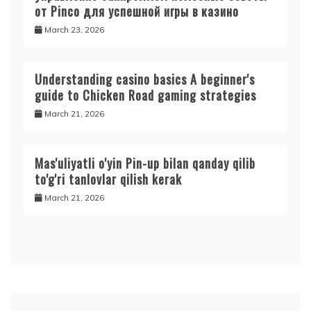
от Pinco для успешной игры в казино
March 23, 2026
Understanding casino basics A beginner's
guide to Chicken Road gaming strategies
March 21, 2026
Mas'uliyatli o'yin Pin-up bilan qanday qilib
to'g'ri tanlovlar qilish kerak
March 21, 2026