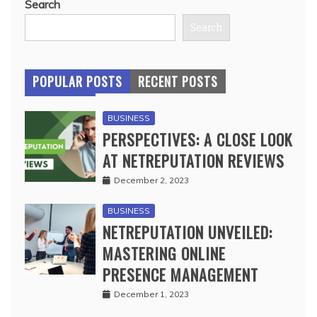
Search
Search
POPULAR POSTS
RECENT POSTS
BUSINESS
PERSPECTIVES: A CLOSE LOOK
AT NETREPUTATION REVIEWS
December 2, 2023
BUSINESS
NETREPUTATION UNVEILED:
MASTERING ONLINE
PRESENCE MANAGEMENT
December 1, 2023