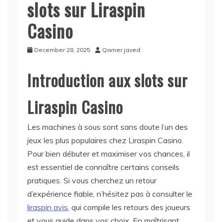
slots sur Liraspin
Casino
December 28, 2025
Qamer javed
Introduction aux slots sur
Liraspin Casino
Les machines à sous sont sans doute l’un des
jeux les plus populaires chez Liraspin Casino.
Pour bien débuter et maximiser vos chances, il
est essentiel de connaître certains conseils
pratiques. Si vous cherchez un retour
d’expérience fiable, n’hésitez pas à consulter le
liraspin avis
, qui compile les retours des joueurs
et vous guide dans vos choix. En maîtrisant