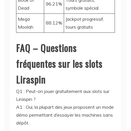
Book of
Tours gratuits,
96.21%
Dead
symbole spécial
Mega
Jackpot progressif,
88.12%
Moolah
tours gratuits
FAQ – Questions
fréquentes sur les slots
Liraspin
Q1 : Peut-on jouer gratuitement aux slots sur
Liraspin ?
A1 : Oui, la plupart des jeux proposent un mode
démo permettant d’essayer les machines sans
dépôt.