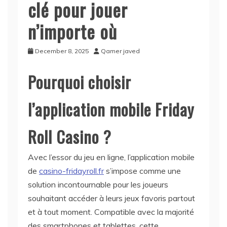
clé pour jouer
n’importe où
December 8, 2025
Qamer javed
Pourquoi choisir
l’application mobile Friday
Roll Casino ?
Avec l’essor du jeu en ligne, l’application mobile
de
casino-fridayroll.fr
s’impose comme une
solution incontournable pour les joueurs
souhaitant accéder à leurs jeux favoris partout
et à tout moment. Compatible avec la majorité
des smartphones et tablettes, cette