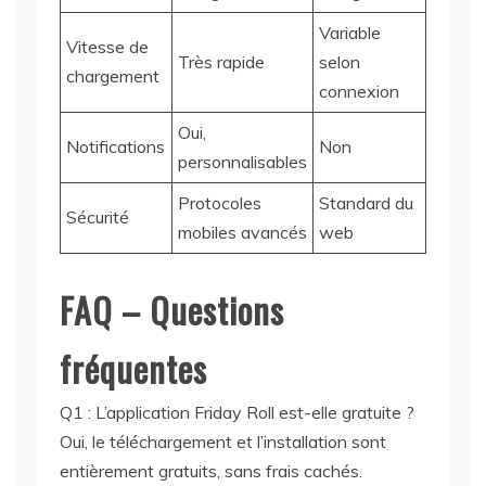
Variable
Vitesse de
Très rapide
selon
chargement
connexion
Oui,
Notifications
Non
personnalisables
Protocoles
Standard du
Sécurité
mobiles avancés
web
FAQ – Questions
fréquentes
Q1 : L’application Friday Roll est-elle gratuite ?
Oui, le téléchargement et l’installation sont
entièrement gratuits, sans frais cachés.