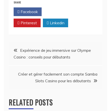
SHARE
Facebook
Twitter
Pinterest
Linkedin
Post
Expérience de jeu immersive sur Olympe
Casino : conseils pour débutants
navigation
Créer et gérer facilement son compte Samba
Slots Casino pour les débutants
RELATED POSTS