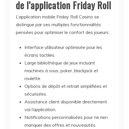
de l’application Friday Roll
L’application mobile Friday Roll Casino se
distingue par ses multiples fonctionnalités
pensées pour optimiser le confort des joueurs :
Interface utilisateur optimisée pour les
écrans tactiles.
Large bibliothèque de jeux incluant
machines à sous, poker, blackjack et
roulette.
Options de dépôt et retrait simplifiées et
sécurisées.
Assistance client disponible directement
via l’application.
Notifications personnalisées pour ne rien
manquer des offres et nouveautés.