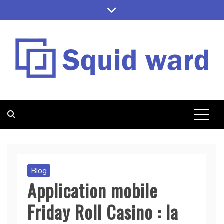
Skip
to
content
SQUID WARD
Blog
Application mobile
Friday Roll Casino : la