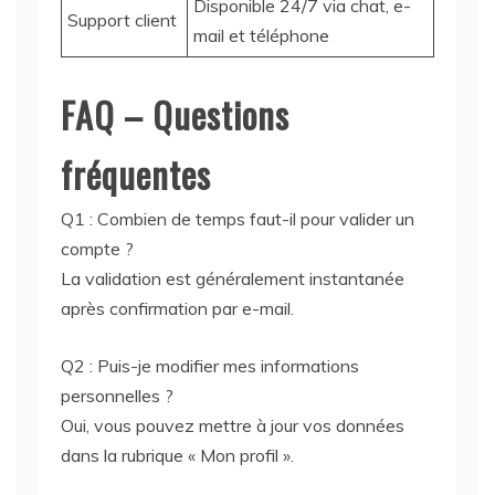
Disponible 24/7 via chat, e-
Support client
mail et téléphone
FAQ – Questions
fréquentes
Q1 : Combien de temps faut-il pour valider un
compte ?
La validation est généralement instantanée
après confirmation par e-mail.
Q2 : Puis-je modifier mes informations
personnelles ?
Oui, vous pouvez mettre à jour vos données
dans la rubrique « Mon profil ».