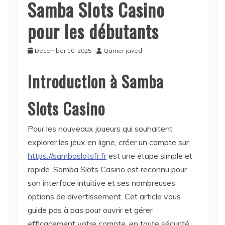
Samba Slots Casino
pour les débutants
December 10, 2025
Qamer javed
Introduction à Samba
Slots Casino
Pour les nouveaux joueurs qui souhaitent
explorer les jeux en ligne, créer un compte sur
https://sambaslotsfr.fr
est une étape simple et
rapide. Samba Slots Casino est reconnu pour
son interface intuitive et ses nombreuses
options de divertissement. Cet article vous
guide pas à pas pour ouvrir et gérer
efficacement votre compte, en toute sécurité,