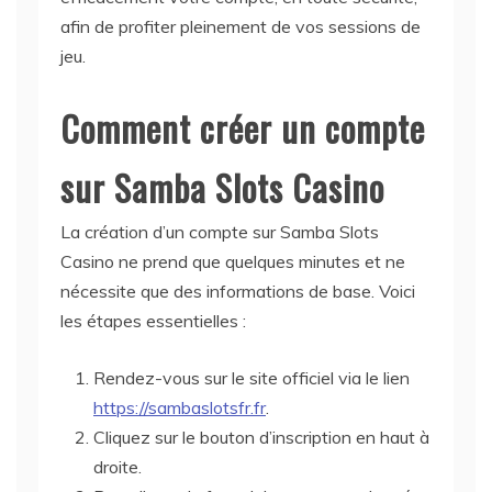
afin de profiter pleinement de vos sessions de
jeu.
Comment créer un compte
sur Samba Slots Casino
La création d’un compte sur Samba Slots
Casino ne prend que quelques minutes et ne
nécessite que des informations de base. Voici
les étapes essentielles :
Rendez-vous sur le site officiel via le lien
https://sambaslotsfr.fr
.
Cliquez sur le bouton d’inscription en haut à
droite.