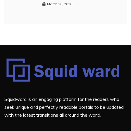
March 20, 2026
Squidward is an engaging platform for the readers who
seek unique and perfectly readable portals to be updated
with the latest transitions all around the world.