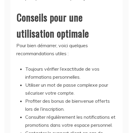
Conseils pour une
utilisation optimale
Pour bien démarrer, voici quelques
recommandations utiles :
Toujours vérifier l’exactitude de vos
informations personnelles.
Utiliser un mot de passe complexe pour
sécuriser votre compte.
Profiter des bonus de bienvenue offerts
lors de l’inscription.
Consulter régulièrement les notifications et
promotions dans votre espace personnel.