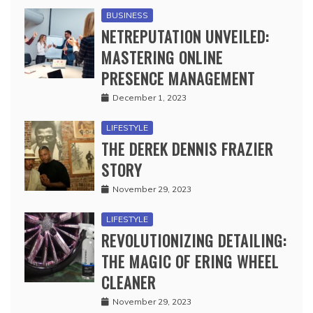
BUSINESS
NETREPUTATION UNVEILED:
MASTERING ONLINE
PRESENCE MANAGEMENT
December 1, 2023
LIFESTYLE
THE DEREK DENNIS FRAZIER
STORY
November 29, 2023
LIFESTYLE
REVOLUTIONIZING DETAILING:
THE MAGIC OF ERING WHEEL
CLEANER
November 29, 2023