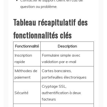
Contacter le support client en cas de
question ou problème.
Tableau récapitulatif des
fonctionnalités clés
Fonctionnalité
Description
Inscription
Formulaire simple avec
rapide
validation par e-mail
Méthodes de
Cartes bancaires,
paiement
portefeuilles électroniques
Cryptage SSL,
Sécurité
authentification à deux
facteurs