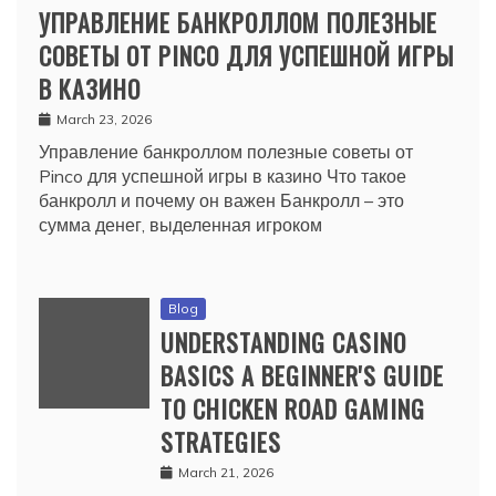
УПРАВЛЕНИЕ БАНКРОЛЛОМ ПОЛЕЗНЫЕ
СОВЕТЫ ОТ PINCO ДЛЯ УСПЕШНОЙ ИГРЫ
В КАЗИНО
March 23, 2026
Управление банкроллом полезные советы от
Pinco для успешной игры в казино Что такое
банкролл и почему он важен Банкролл – это
сумма денег, выделенная игроком
Blog
UNDERSTANDING CASINO
BASICS A BEGINNER'S GUIDE
TO CHICKEN ROAD GAMING
STRATEGIES
March 21, 2026